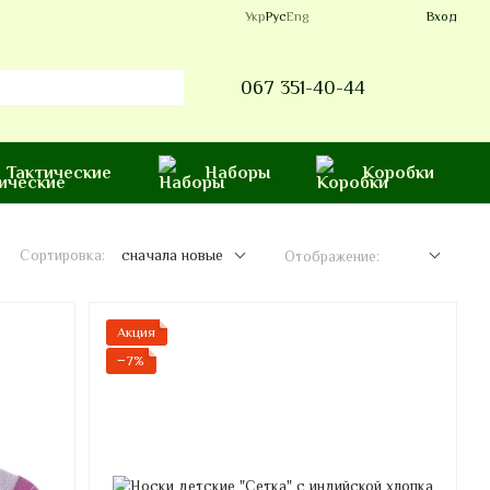
Укр
Рус
Eng
Вход
067 351-40-44
Тактические
Наборы
Коробки
Сортировка:
сначала новые
Отображение:
Акция
−7%