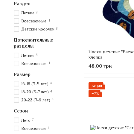
Раздел
8
Летние
1
Всесезонные
8
Детские носочки
Дополнительные
разделы
Носки детские "Баске
8
Летние
хлопка
1
Всесезонные
48.00 грн
Размер
4
16-18 (3-5 лет)
Акция
4
18-20 (5-7 лет)
−7%
4
20-22 (7-9 лет)
Сезон
7
Лето
1
Всесезонные