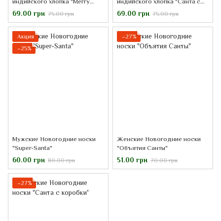
индийского хлопка "Merry
индийского хлопка "Санта с
Christmas"
оленем"
69.00 грн
69.00 грн
75.00 грн
75.00 грн
Акция
−27%
−25%
Мужские Новогодние носки
Женские Новогодние носки
"Super-Santa"
"Объятия Санты"
60.00 грн
51.00 грн
80.00 грн
70.00 грн
−27%