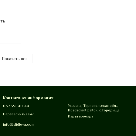
сть
Показать все
Контактная информация
067 351-40-44
Украина, Тернопольская обл.,
Козовский район, с.Городище
Перезвонить вам?
Карта проезда
info@slidleva.com