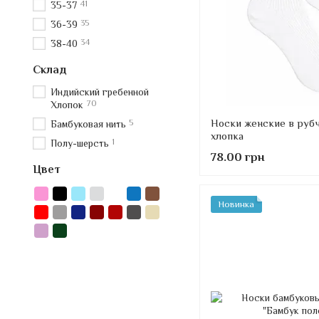
41
35-37
35
36-39
34
38-40
Склад
Индийский гребенной
70
Хлопок
Носки женские в рубч
5
Бамбуковая нить
хлопка
1
Полу-шерсть
78.00 грн
Цвет
Новинка