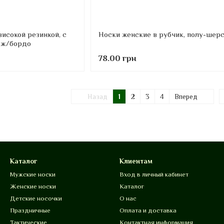
високой резинкой, с
Носки женские в рубчик, полу-шер
беж/бордо
78.00 грн
Назад
1
2
3
4
Вперед
Каталог
Клиентам
Мужские носки
Вход в личный кабинет
Женские носки
Каталог
Детские носочки
О нас
Праздничные
Оплата и доставка
Тактические
Контактная информация