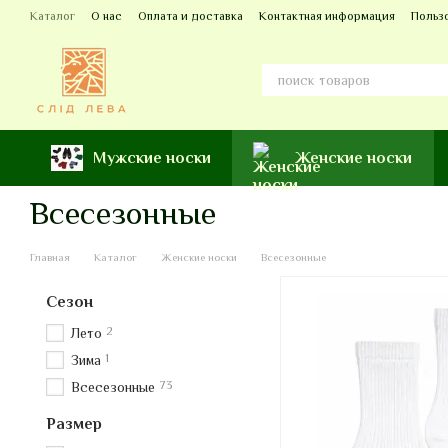
Перейти к основному контенту
Каталог
О нас
Оплата и доставка
Контактная информация
Польз
Мужские носки
Женские носки
Всесезонные
Главная
Каталог
Женские носки
Всесезонные
Сезон
2
Лето
1
Зима
73
Всесезонные
Размер