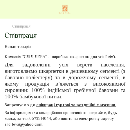
Співпраця
Співпраця
Немає товарів
Компанія "СЛІД ЛЕВА" - виробник шкарпеток для усієї сім'ї.
Для задоволенні усіх верств населення,
виготовляємо шкарпетки в дешевшому сегменті (з
бавовно-поліестеру) та в дорожчому сегменті, в
якому продукція в’яжеться з високоякісної
сировини: 100% індійської гребінної бавовни та
100% бамбукової нитки.
Запрошуємо до
співпраці гуртові та роздрібні магазини.
За інформацією та комерційною пропозицією звертайте, будь
ласка, за тел.0673514044, або пишіть на електронну адресу
slid_leva@yahoo.com
.