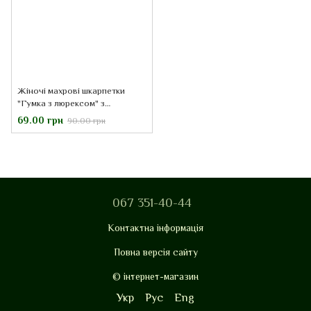
Жіночі махрові шкарпетки
"Гумка з люрексом" з
індійської бавовни, чорні
69.00 грн
90.00 грн
067 351-40-44
Контактна інформація
Повна версія сайту
© інтернет-магазин
Укр
Рус
Eng