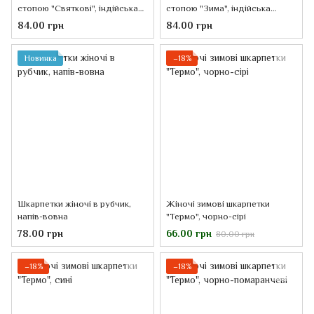
стопою "Святкові", індійська
стопою "Зима", індійська
бавовна
бавовна
84.00 грн
84.00 грн
Новинка
−18%
Шкарпетки жіночі в рубчик,
Жіночі зимові шкарпетки
напів-вовна
"Термо", чорно-сірі
78.00 грн
66.00 грн
80.00 грн
−18%
−18%