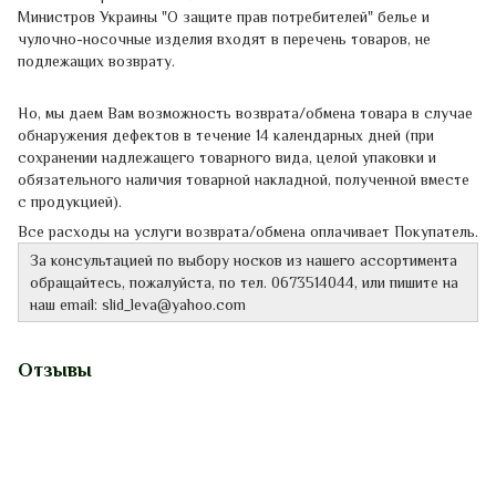
Министров
Украины
"
О защите
прав потребителей"
белье
и
чулочно-
носочные
изделия
входят в перечень
товаров,
не
подлежащих
возврату.
Но, мы даем Вам возможность возврата/обмена товара в случае
обнаружения дефектов в течение 14 календарных дней (при
сохранении надлежащего товарного вида, целой упаковки и
обязательного наличия товарной накладной, полученной вместе
с продукцией).
Все расходы на услуги возврата/обмена оплачивает Покупатель.
За консультацией
по выбору
носков
из нашего ассортимента
обращайтесь
,
пожалуйста
,
по тел.
0673514044
,
или
пишите
на
наш
email
:
slid_leva@yahoo.com
Отзывы