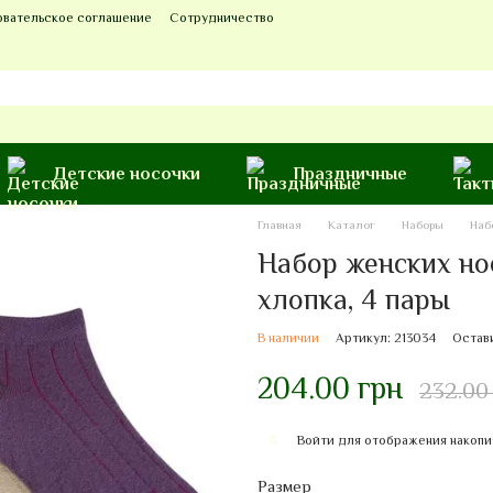
овательское соглашение
Сотрудничество
Детские носочки
Праздничные
Главная
Каталог
Наборы
Наб
Набор женских но
хлопка, 4 пары
В наличии
Артикул: 213034
Остав
204.00 грн
232.00
Войти
для отображения накопи
%
Размер