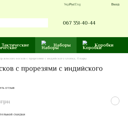
Укр
Рус
Eng
Вход
067 351-40-44
Тактические
Наборы
Коробки
ор женских носков с прорезями с индийского хлопка, 4 пары
сков с прорезями с индийского
ить отзыв
 грн
тельной скидки