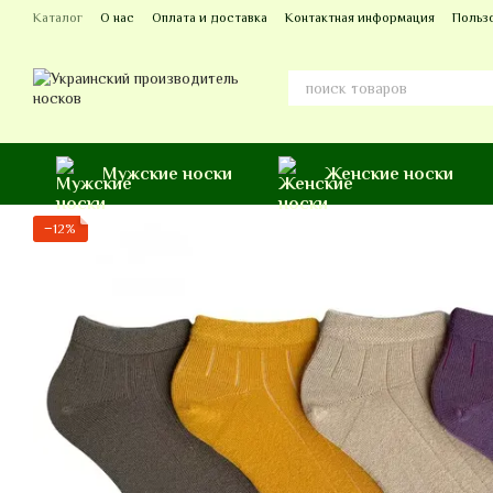
Перейти к основному контенту
Каталог
О нас
Оплата и доставка
Контактная информация
Польз
Мужские носки
Женские носки
−12%